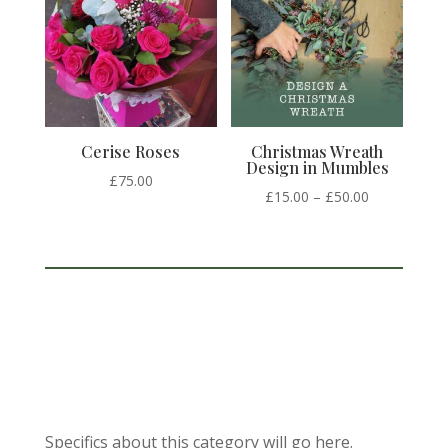
Cerise Roses
Christmas Wreath
Design in Mumbles
£
75.00
Price
£
15.00
–
£
50.00
range:
£15.00
through
£50.00
Specifics about this category will go here.