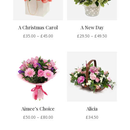
A Christmas Carol
A New Day
Price
Price
£
35.00
–
£
45.00
£
29.50
–
£
49.50
range:
range:
£35.00
£29.50
through
through
£45.00
£49.50
Aimee’s Choice
Alicia
Price
£
50.00
–
£
80.00
£
34.50
range: