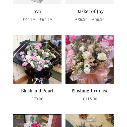
Ava
Basket of Joy
Price
Price
£
44.99
–
£
64.99
£
36.50
–
£
56.50
range:
range:
£44.99
£36.50
through
through
£64.99
£56.50
Blush and Pearl
Blushing Promise
£
70.00
£
115.00