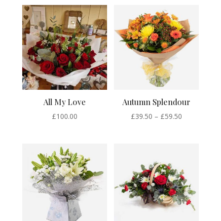
£50.00
through
£80.00
All My Love
Autumn Splendour
Price
£
100.00
£
39.50
–
£
59.50
range:
£39.50
through
£59.50