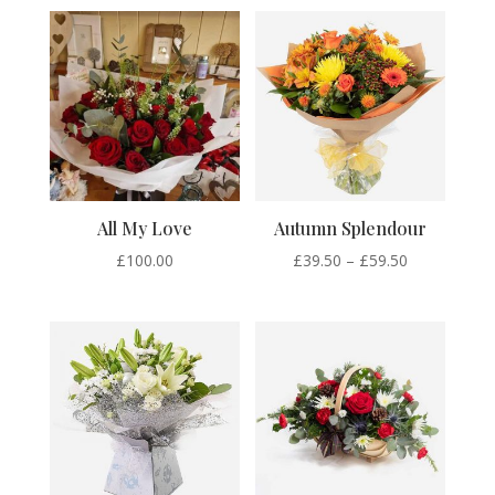
£50.00
through
£80.00
All My Love
Autumn Splendour
Price
£
100.00
£
39.50
–
£
59.50
range:
£39.50
through
£59.50