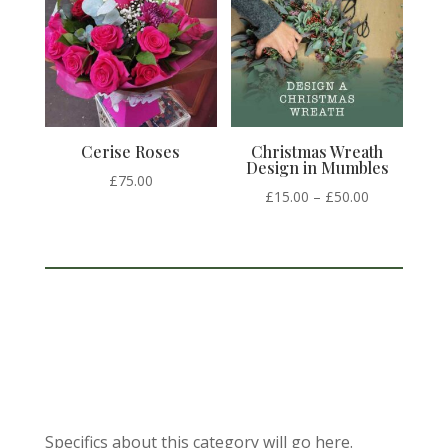
Cerise Roses
Christmas Wreath
Design in Mumbles
£
75.00
Price
£
15.00
–
£
50.00
range:
£15.00
through
£50.00
Specifics about this category will go here.