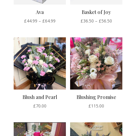
Ava
Basket of Joy
Price
Price
£
44.99
–
£
64.99
£
36.50
–
£
56.50
range:
range:
£44.99
£36.50
through
through
£64.99
£56.50
Blush and Pearl
Blushing Promise
£
70.00
£
115.00