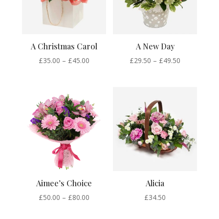
A Christmas Carol
A New Day
Price
Price
£
35.00
–
£
45.00
£
29.50
–
£
49.50
range:
range:
£35.00
£29.50
through
through
£45.00
£49.50
Aimee’s Choice
Alicia
Price
£
50.00
–
£
80.00
£
34.50
range: