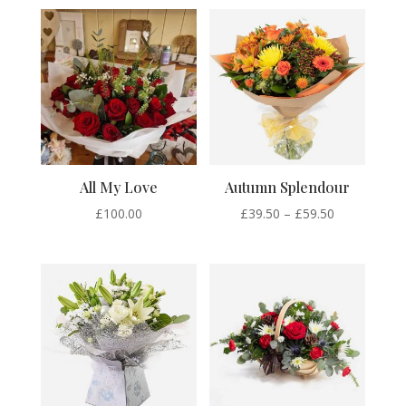
£50.00
through
£80.00
All My Love
Autumn Splendour
Price
£
100.00
£
39.50
–
£
59.50
range:
£39.50
through
£59.50