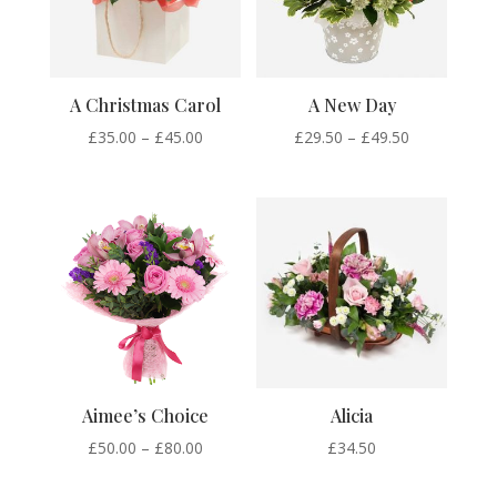
A Christmas Carol
A New Day
Price
Price
£
35.00
–
£
45.00
£
29.50
–
£
49.50
range:
range:
£35.00
£29.50
through
through
£45.00
£49.50
Aimee’s Choice
Alicia
Price
£
50.00
–
£
80.00
£
34.50
range: