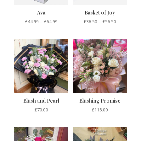
Ava
Basket of Joy
Price
Price
£
44.99
–
£
64.99
£
36.50
–
£
56.50
range:
range:
£44.99
£36.50
through
through
£64.99
£56.50
Blush and Pearl
Blushing Promise
£
70.00
£
115.00