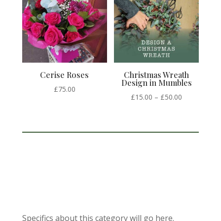
Cerise Roses
Christmas Wreath
Design in Mumbles
£
75.00
Price
£
15.00
–
£
50.00
range:
£15.00
through
£50.00
Specifics about this category will go here.